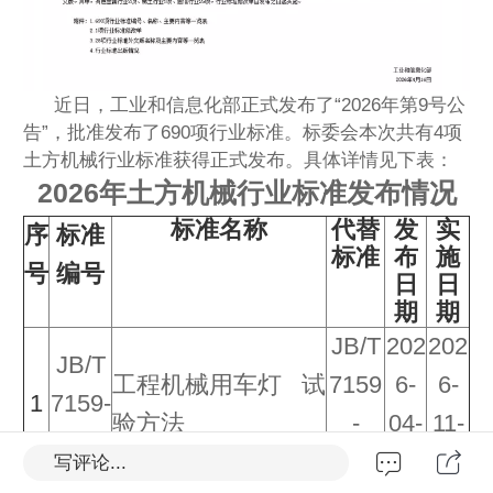
近日，工业和信息化部正式发布了“2026年第9号公
告”，批准发布了690项行业标准。标委会本次共有4项
土方机械行业标准获得正式发布。具体详情见下表：
2026年土方机械行业标准发布情况
标准名称
代替
发
实
序
标准
标准
布
施
号
编号
日
日
期
期
JB/T
202
202
JB/T
工程机械用车灯 试
7159
6-
6-
1
7159-
验方法
-
04-
11-
2026
2007
28
01
写评论...