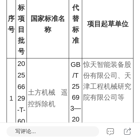
标
代
序
项
国
家
标
准
名
替
项目起草单位
号
目
称
标
批
准
号
20
GB
惊天智能装备股
25
/T
份有限公司、天
25
津工程机械研究
66
土方机
械 遥
69
院有限公司等
1
29
控拆除机
3
—
-T-
20
60
10
写评论...
4