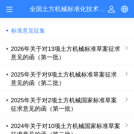
全国土方机械标准化技术委员会
中文
标准意见征集
English
2026年关于对13项土方机械标准草案征求
意见的函（第一批）
2025年关于对9项土方机械标准草案征求
意见的函（第二批）
2025年关于对2项土方机械国家标准草案
征求意见的函（第一批）
2024年关于对10项土方机械国家标准草案