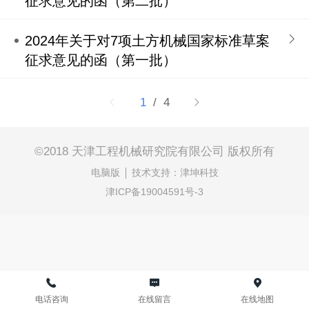
征求意见的函（第二批）
2024年关于对7项土方机械国家标准草案
征求意见的函（第一批）
1
/ 4
©2018 天津工程机械研究院有限公司 版权所有
电脑版
技术支持：
津坤科技
津ICP备19004591号-3
电话咨询
在线留言
在线地图